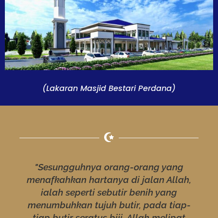
(Lakaran Masjid Bestari Perdana)
"Sesungguhnya orang-orang yang
menafkahkan hartanya di jalan Allah,
ialah seperti sebutir benih yang
menumbuhkan tujuh butir, pada tiap-
tiap butir seratus biji. Allah melipat