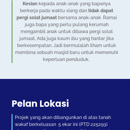
Kesian
kepada anak-anak yang bapanya
berkerja pada waktu siang dan
tidak dapat
pergi solat jumaat
bersama anak-anak. Ramai
juga bapa yang perlu pulang kerumah
mengambil anak untuk dibawa pergi solat
jumaat, Ada juga kaum ibu yang hantar jika
berkesempatan. Jadi bermulalah ilham untuk
membina sebuah masjid baru untuk memenuhi
keperluan penduduk.
Pelan Lokasi
​​Projek yang akan dibangunkan di atas tanah
wakaf berkeluasan 5 ekar ini (PTD 225293)